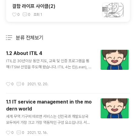
결함 라이프 사이클(2)
0
0
조회
1
분류 전체보기
주요 글 목록
1.2 About ITIL 4
글 내용
ITIL은 30년이상 동안 지도, 교육 및 인증 프로그램을 통
해 ITSM 산업을 주도해 왔습니다. ITIL 4는 린(Lean), 애
자일(Agile), 데브옵스(DevOps)와 같은 새로운 작업 방
식을 수용할 뿐만 아니라 고객 경험, 가치 흐름, 디지털 혁
작성시간
0
0
2021. 12. 20.
신이라는 광범위한 맥락에서 기존 ITSM 관행의 대부분을
재편하여 ITIL을 최신 상태로 유지합니다. ITIL 4는 조직
이 새로운 서비스 관리 문제를 해결하고 현대 기술의 잠재
1.1 IT service management in the mo
력을 활용하는데 필요한 지침을 제공합니다. IT 지원 서비
dern world
스의 효과적인 거버넌스 및 관리를 위해 유연하고 조정된
글 내용
통합 시스템을 보장하도록 설계되었습니다.
세계 무역 기구에 따르면 서비스는 선진국과 개발도상국
모두에서 가장 크고 가장 역동적인 구성 요소입니다. 서비
스는 조직이 자신과 고객을 위한 가치를 창출하는 주요 방
작성시간
0
0
2021. 12. 16.
법입니다. 오늘날 거의 모든 서비스는 IT를 지원하므로 조