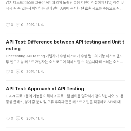
감지 테스트: 테스트 그룹은 API에 의해 노출된 특정 자원이 적절하게 나열, 작성 및
삭제 될 수 있는지 확인하는 것과 같이 API에 문서화 된 호출 세트를 수동으로 실행
해야 합니다. 사용성 테스트: 이 테스트는 API가 기능적이고 사용하기 쉬운지 검증합
니다. 또한 API는 다른 플랫폼과 잘 통합됩니다. 보안 테스트: 이 테스트에는 어떤 유
작성시간
0
0
2019. 11. 4.
형의 인증이 필요한지, 민감한 데이터가 HTTP를 통해 암호화 되는지 또는 두 가지
모두에 의해 암호화되는지가 포함됩니다. 자동화된 테스트: API 테스트는 API를 정
기적으로 실행하는데 사용할 수 있는 스크립트 또는 도구 세트를 작성하는 과정에서
API Test: Difference between API testing and Unit t
이루어져야 합니다. 문서화: 테스트 팀은 문서가 적절하고 API와 상호 작용 하기에
esting
충분한 정보를 제공해야 합니다. 문서..
글 내용
Unit testing API testing 개발자가 수행 테스터가 수행 별도의 기능 테스트 엔드
투 엔드 기능 테스트 개발자는 소스 코드에 액세스 할 수 있습니다 테스터는 소스 코
드에 액세스 할 수 없습니다 UI 테스트도 포함됩니다 API 함수 만 테스트 기본 기능
작성시간
0
0
2019. 11. 4.
만 테스트 모든 기능 문제가 테스트되었습니다 범위가 제한됨 더 넓은 범위 체크인
전에 보통 실행 빌드가 작성된 후 실행
API Test: Approach of API Testing
글 내용
1. API 프로그램의 기능을 이해하고 프로그램 범위를 명확하게 정의하십시오. 2. 동
등성 클래스, 경계 값 분석 및 오류 추측과 같은 테스트 기법을 적용하고 API에 대한
테스트 사례를 작성하십시오. 3. API의 입력 매개 변수는 적절히 계획하고 정의해야
합니다. 4. 테스트 사례를 실행하고 예상 결과와 실제 결과를 비교하십시오.
작성시간
0
0
2019. 11. 4.