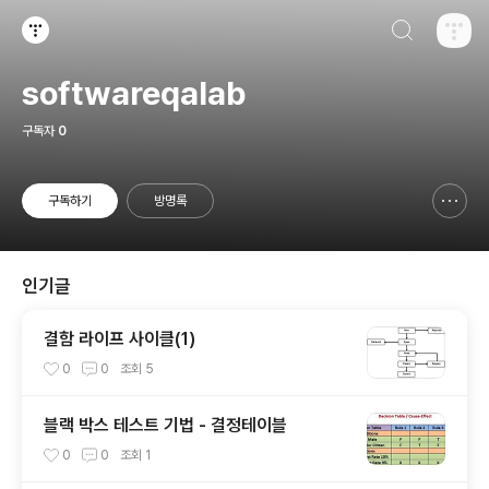
검색하기
티스토리
softwareqalab
구독자
0
구독하기
방명록
신고하기 레이어
열기
인기글
결함 라이프 사이클(1)
0
0
조회
5
블랙 박스 테스트 기법 - 결정테이블
0
0
조회
1