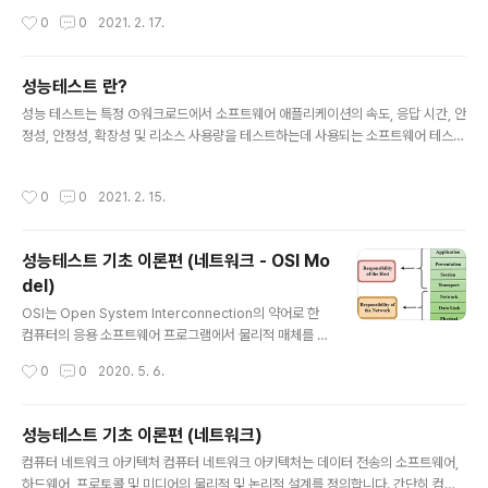
것입니다. 성능 테스트는 이해 관계자들에게 속도, 안정성 및 확장성과 관련된 애플
작성시간
0
0
2021. 2. 17.
리케이션 정보를 제공하기 위해 수행됩니다. 더 중요한 것은 성능 테스트는 제품이
시장에 출시되기 전에 개선해야 할 사항을 파악한다는 것입니다. 성능 테스트가 없으
면 소프트웨어는 여러 사용자가 동시에 사용하는 동안 느리게 실행되거나 다른 운영
성능테스트 란?
체제간 불일치 및 사용성 저하와 같은 문제를 겪을 수 있습니다. 성능 테스트는 소프
글 내용
트웨어가 예상 워크로드에서 속도, 확장성 및 안정성 요구 사항을 ..
성능 테스트는 특정 ①워크로드에서 소프트웨어 애플리케이션의 속도, 응답 시간, 안
정성, 안정성, 확장성 및 리소스 사용량을 테스트하는데 사용되는 소프트웨어 테스트
프로세스입니다. 성능 테스트의 주요 목적은 소프트웨어 애플리케이션의 성능 병목
현상을 식별하고 제거하는 것입니다. ① 워크로드란? 지정된 시간(매일 작업 중, 사
작성시간
0
0
2021. 2. 15.
용량이 가장 많은 시간, 시스템이 가장 많이 사용되는 날 등)에 시스템의 예상로드를
혼합 한 것으로 정의됩니다. abstracta.us/blog/performance-testing/workl
oad-load-scenario-performance-testing/ 성능 테스트 속성 속도: 소프트
성능테스트 기초 이론편 (네트워크 - OSI Mo
웨어 제품이 빠르게 반응하는지 여부를 결정 확장성: 소프트웨어 제품이 한 번에 처
del)
리 할 수 있는 로..
글 내용
OSI는 Open System Interconnection의 약어로 한
컴퓨터의 응용 소프트웨어 프로그램에서 물리적 매체를 통
해 다른 컴퓨터의 응용 소프트웨어 프로그램으로 정보를
작성시간
0
0
2020. 5. 6.
이동하는 방법을 설명하는 참조 모델입니다. OSI는 7개의
계층으로 구성되며 각 계층은 특정 네트워크 기능을 수행
합니다. OSI 모델은 1984 년 ISO(International Organ
성능테스트 기초 이론편 (네트워크)
ization for Standardization)에 의해 개발되었으며 이
글 내용
컴퓨터 네트워크 아키텍처 컴퓨터 네트워크 아키텍처는 데이터 전송의 소프트웨어,
제는 컴퓨터 간 통신을위한 아키텍처 모델로 간주됩니다.
하드웨어, 프로토콜 및 미디어의 물리적 및 논리적 설계를 정의합니다. 간단히 컴퓨
OSI 모델은 전체 작업을 7개의 작고 관리 가능한 작업으로