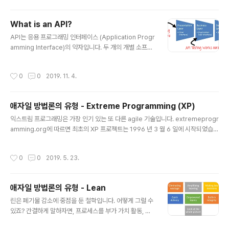
니다.
What is an API?
글 내용
API는 응용 프로그래밍 인터페이스 (Application Progr
amming Interface)의 약자입니다. 두 개의 개별 소프트
웨어 시스템간에 통신 및 데이터 교환이 가능합니다. API
를 구현하는 소프트웨어 시스템에는 다른 소프트웨어 시스
작성시간
0
0
2019. 11. 4.
템에서 실행할 수 있는 기능 / 서브 루틴이 포함되어 있습니
다. What is API Testing? API 테스팅은 GUI 테스팅과
완전히 다르며 주로 소프트웨어 아키텍처의 비즈니스 로직
애자일 방법론의 유형 - Extreme Programming (XP)
계층에 중점을 둡니다. 이 테스트는 응용 프로그램의 모양
글 내용
과 느낌에 중점을 두지 않습니다. API 테스트에서 표준 사
익스트림 프로그래밍은 가장 인기 있는 또 다른 agile 기술입니다. extremeprogr
용자 입력 (키보드) 및 출력을 사용하는 대신 소프트웨어를
amming.org에 따르면 최초의 XP 프로젝트는 1996 년 3 월 6 일에 시작되었습니
사용하여 API에 대한 호출을 보내고 출력을 얻고 시스템의
다. XP는 소프트웨어 프로젝트 개발에 커뮤니케이션, 단순성, 피드백, 존중 및 용기
응답을 기록합니다. API 테스트를 위해서는 ..
의 5 가지 방식으로 영향을 미친다는 점도 언급했습니다. 이것들을 XP의 값이라고
작성시간
0
0
2019. 5. 23.
부릅니다. 이 중에서 모두 통신으로 시작합니다. XP 팀은 비즈니스 팀 및 동료 프로
그래머와 정기적으로 협력하고 첫날부터 코드를 작성하기 시작합니다. 초점은 다른
시각 자료의 도움을 받아 최대한 얼굴을 마주 보며 대화하는 것입니다. 익스 트림 프
애자일 방법론의 유형 - Lean
로그래머는 간단한 코드를 작성하고 첫날부터 피드백을 받기 시작합니다. 초점은 공
글 내용
유되지 않은 요구 사항을 예측하지 못하거..
린은 폐기물 감소에 중점을 둔 철학입니다. 어떻게 그럴 수
있죠? 간결하게 말하자면, 프로세스를 부가 가치 활동, 가
치 부가가치 활동 및 필수 비 가치 부가 활동으로 나눕니다.