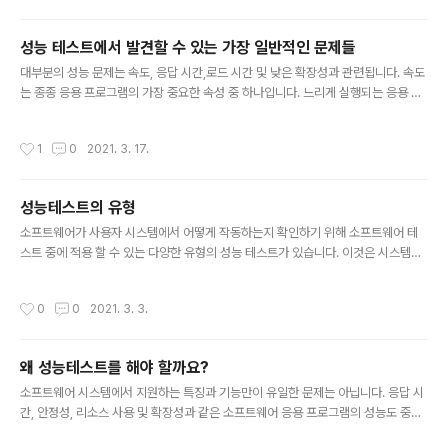
직이 IT 서비스 관리 기능을 생성, 확장 및 개선하는 데 엄
청난 이점이 있습니다. 오늘날 기술은 그 어느 때보다 빠르
성능 테스트에서 발견할 수 있는 가장 일반적인 문제들
게 발전하고 있습니다. 클라우드 컴퓨팅, IaaS(Infrastruc
글 내용
대부분의 성능 문제는 속도, 응답 시간,로드 시간 및 낮은 확장성과 관련됩니다. 속도
ture as a Service), 머신 러닝, 블록체인과 같은 발전은
는 종종 응용 프로그램의 가장 중요한 속성 중 하나입니다. 느리게 실행되는 응용 프
가치 창출을 위한 새로운 기회를 열었고 IT는 중요한 비즈
로그램은 잠재적인 사용자를 잃게 됩니다. 성능 테스트는 앱이 사용자의 관심과 관심
니스 동인이자 경쟁 우위의 원천이 되었습니다. 결과적으
을 유지할 수 있을 만큼 충분히 빠르게 실행되는지 확인하기 위해 수행됩니다. 다음
로, 이는 IT 서비스 관리를 핵심 전략적 기능으로 자리 매김
작성시간
1
0
2021. 3. 17.
과 같은 일반적인 성능 문제 목록을 살펴보고 많은 문제에서 속도가 얼마나 일반적인
합니다. 관련성과 성공을 유지하기 위해 많은 조직에서 이
요인인지 확인하십시오. 긴 로드 시간: 로드 시간은 일반적으로 응용 프로그램을 시
러한 ..
작하는데 걸리는 초기 시간입니다. 이것은 일반적으로 최소한으로 유지되어야 합니
성능테스트의 유형
다. 일부 애플리케이션은 1분 이내에 로드 할 수 없지만 로드 시간은 가능하면 몇 초
글 내용
미만으로 유지해야 합니다. 긴 응답 시간: 응답 시간은 사용..
소프트웨어가 사용자 시스템에서 어떻게 작동하는지 확인하기 위해 소프트웨어 테
스트 중에 적용 할 수 있는 다양한 유형의 성능 테스트가 있습니다. 이것은 시스템의
상태를 확인하기 위해 고안된 비기능적 테스트입니다.(기능 테스트는 소프트웨어의
개별 기능에 중점을 둡니다.) 각 유형의 자세한 내용은 추후에 하나씩 정리하도록 하
작성시간
0
0
2021. 3. 3.
겠습니다. 이 글에서는 각 테스트의 차이와 목적을 간단히 설명하겠습니다. 부하 테
스트 작업 부하가 증가함에 따라 시스템 성능을 측정합니다. 이 워크로드는 동시 사
용자 또는 트랜잭션을 의미 할 수 있으며, 워크로드가 증가함에 따라 응답 시간과 시
왜 성능테스트를 해야 할까요?
스템 유지 전력을 측정하기 위해 시스템을 모니터링합니다. 그 작업량은 정상적인 작
글 내용
업 조건의 매개 변수에 속합니다. 이 테스트의 목표는 소프트웨어 애플..
소프트웨어 시스템에서 지원하는 특징과 기능만이 유일한 문제는 아닙니다. 응답 시
간, 안정성, 리소스 사용 및 확장성과 같은 소프트웨어 응용 프로그램의 성능도 중요
합니다. 성능 테스트의 목표는 버그를 찾는 것이 아니라 성능 병목 현상을 제거하는